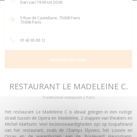
Dan van 19:00 tot 20:00
5 Rue de Castellane, 75008 Paris
((opent in een nieuw venster))
75008 Paris
01 42 65 00 12
RESERVEER EEN TAFEL
RESTAURANT LE MADELEINE C.
Traditioneel restaurant
|
Paris
Het restaurant Le Madeleine C is ideaal gelegen in een rustige
straat tussen de Opera en Madeleine, 2 stappen van theaters en
Michel Mathurin. Veel bezienswaardigheden zijn op loopafstand
van het restaurant, zoals de Champs Elysees, het Louvre en
Orsay en de warenhuizen aan de Boulevard Haussmann.