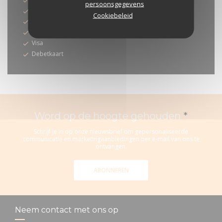
persoonsgegevens
American Express
Cookiebeleid
Eurocard / Mastercard
Contant geld
Visa
Debetkaart
Word op de hoogte gehouden
*
Schrijf je in op onze nieuwsbrief om gepersonaliseerde
communicatie en marketingaanbiedingen per e-mail van ons te
ontvangen.
ABONNEREN
Neem contact met ons op