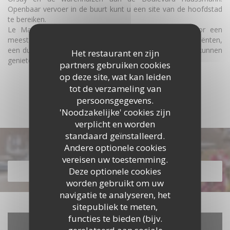
Openbaar vervoer in de buurt kunt u een site van de hoofdstad
te bereiken.
Le Madeleine C biedt Franse gerechten gemaakt door een
meester restaurateur, zelfgemaakte met verse ingrediënten,
een dubbele garantie van kwaliteit voor klanten die ook kunnen
Het restaurant en zijn
genieten bijgerechten en desserts van 100% naar huis.
partners gebruiken cookies
op deze site, wat kan leiden
ONTDEK HET GEBIED
tot de verzameling van
persoonsgegevens.
'Noodzakelijke' cookies zijn
verplicht en worden
standaard geïnstalleerd.
Ontdek ons menu
Andere optionele cookies
vereisen uw toestemming.
Deze optionele cookies
ONTDEK ONS MENU
worden gebruikt om uw
navigatie te analyseren, het
sitepubliek te meten,
functies te bieden (bijv.
gerelateerd aan sociale