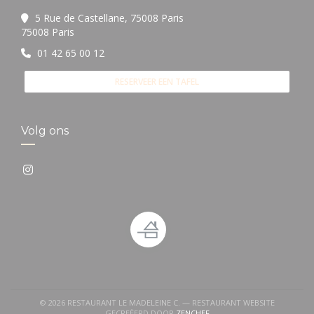
5 Rue de Castellane, 75008 Paris
((opent in een nieuw venster))
75008 Paris
01 42 65 00 12
RESERVEER EEN TAFEL
Volg ons
Instagram ((opent in een nieuw venster))
© 2026 RESTAURANT LE MADELEINE C. — RESTAURANT WEBSITE
((OPENT IN EEN NIEUW VENS
GECREËERD DOOR
ZENCHEF