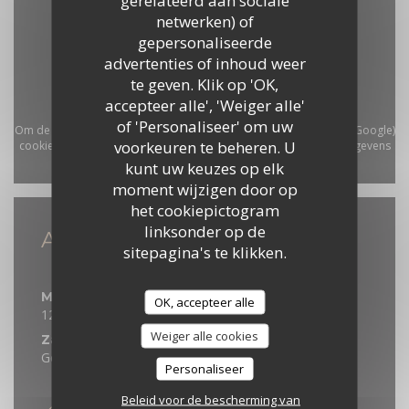
netwerken) of
gepersonaliseerde
advertenties of inhoud weer
te geven. Klik op 'OK,
accepteer alle', 'Weiger alle'
of 'Personaliseer' om uw
Om de interactieve Waze-kaart weer te geven, moet u Waze Map (Google)
voorkeuren te beheren. U
cookies accepteren. Deze cookies kunnen navigatie- en locatiegegevens
kunt uw keuzes op elk
verzamelen.
Toestaan
moment wijzigen door op
het cookiepictogram
linksonder op de
Algemene informatie
sitepagina's te klikken.
Openingstijden
Maa
-
Vri
OK, accepteer alle
12:00 - 13:15
19:00 - 20:00
•
Weiger alle cookies
Zat
-
Zon
Gesloten
Personaliseer
Betaalmethoden
Beleid voor de bescherming van
Paiement Sans ContactPaiement Sans Contact