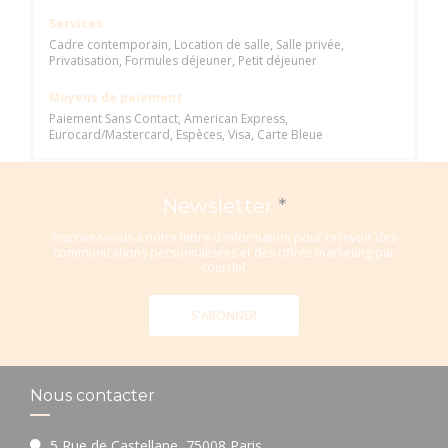
Services
Cadre contemporain, Location de salle, Salle privée,
Privatisation, Formules déjeuner, Petit déjeuner
Moyens de paiement
Paiement Sans Contact, American Express,
Eurocard/Mastercard, Espèces, Visa, Carte Bleue
Newsletter
*
Inscrivez-vous à notre lettre d'information pour recevoir des
communications personnalisées et des offres marketing par
courriel.
S'ABONNER
Nous contacter
5 Rue de Castellane, 75008 Paris