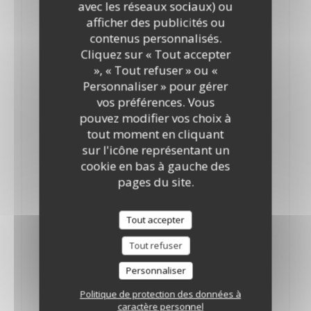
Victoria II
avec les réseaux sociaux) ou
afficher des publicités ou
Lussac St Emilion 2020
contenus personnalisés.
36,00 EUR
Cliquez sur « Tout accepter
Bouteille.
», « Tout refuser » ou «
Grand Ricombre
Personnaliser » pour gérer
vos préférences. Vous
Pessac Léognan 2019
pouvez modifier vos choix à
63,00 EUR
tout moment en cliquant
Bouteille.
sur l'icône représentant un
Les demoiselles de larrivet haut brion
cookie en bas à gauche des
pages du site.
Hautes côte de beaune 2021
43,00 EUR
Bouteille.
Tout accepter
Domaine berger rive
Tout refuser
Mercurey 2021
Personnaliser
49,00 EUR
Politique de protection des données à
Bouteille.
caractère personnel
Château d'etroyes