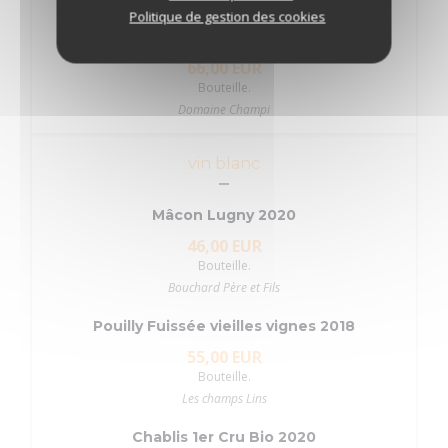
Politique de gestion des cookies
Savigny lès beaune 2020
66,00 EUR
Bouteille.
Domaine Champi
vin blanc
Mâcon Lugny 2020
46,00 EUR
Bouteille.
Bouchard Père et Fils
Pouilly Fuissée vieilles vignes 2018
55,00 EUR
Bouteille.
Les champs Lins
Chablis 1er Cru Bio 2020