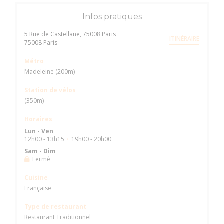
Infos pratiques
5 Rue de Castellane, 75008 Paris
ITINÉRAIRE
((ouvre une nouvelle fenêtre))
75008 Paris
Métro
Madeleine (200m)
Station de vélos
(350m)
Horaires
Lun
-
Ven
12h00 - 13h15
19h00 - 20h00
•
Sam
-
Dim
Fermé
Cuisine
Française
Type de restaurant
Restaurant Traditionnel