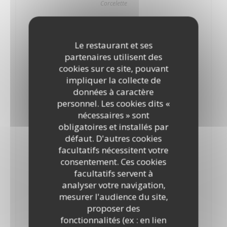
Corcelette
Chinon 2020
29,00 EUR
Le restaurant et ses
Bouteille.
partenaires utilisent des
Château de Vaugaudry
cookies sur ce site, pouvant
impliquer la collecte de
Pic saint loup 2020
données à caractère
36,00 EUR
personnel. Les cookies dits «
Bouteille.
nécessaires » sont
Altitude 192 terre haute
obligatoires et installés par
Graves 2018
défaut. D'autres cookies
facultatifs nécessitent votre
45,00 EUR
consentement. Ces cookies
Bouteille.
facultatifs servent à
Château Haut Selve
analyser votre navigation,
Haut Médoc 2020
mesurer l'audience du site,
34,00 EUR
proposer des
bouteille.
fonctionnalités (ex : en lien