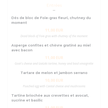
Entrées
Dés de bloc de Foie-gras fleuri, chutney du
moment
11,00 EUR
Diced block of Foie-gras with chutney of the moment
Asperge confites et chèvre gratiné au miel
avec bacon
11,00 EUR
Goat's cheese and tzatziki tartine, honey and basil vinaigrette
Tartare de melon et jambon serrano
10,00 EUR
Poached egg with Cantal cheese and mushrooms
Tartine briochée aux crevettes et avocat,
sucrine et basilic
11,00 EUR