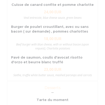
Cuisse de canard confite et pomme charlotte
24,00 EUR
Veal entrecote, blue cheese sauce, green beans
Burger de poulet croustillant, avec ou sans
bacon ( sur demande) , pommes charlottes
18,00 EUR
Beef burger with blue cheese, with or without bacon (upon
request), Charlotte potatoes
Pavé de saumon, coulis d'avocat risotto
d'orzo et beurre blanc truffé
23,00 EUR
Saithe, truffle white butter sauce, mashed parsnips and carrots
Desserts
Tarte du moment