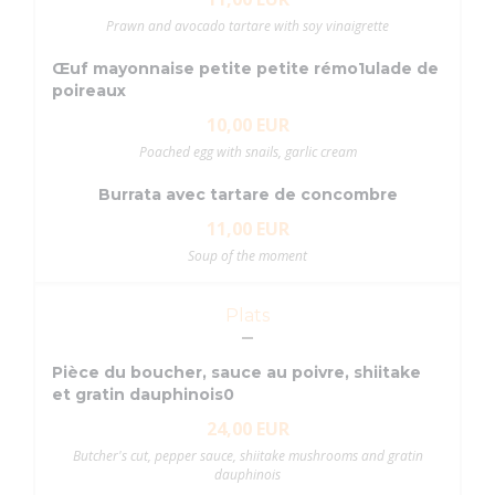
Prawn and avocado tartare with soy vinaigrette
Œuf mayonnaise petite petite rémo1ulade de
poireaux
10,00 EUR
Poached egg with snails, garlic cream
Burrata avec tartare de concombre
11,00 EUR
Soup of the moment
Plats
Pièce du boucher, sauce au poivre, shiitake
et gratin dauphinois0
24,00 EUR
Butcher's cut, pepper sauce, shiitake mushrooms and gratin
dauphinois